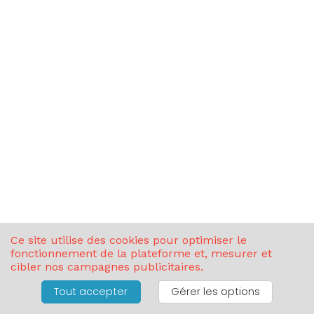
Ce site utilise des cookies pour optimiser le
fonctionnement de la plateforme et, mesurer et
cibler nos campagnes publicitaires.
Institut Orygeen
Nous contacter
Linkedin
Inscription
® ZIA AGENCY
Tout accepter
Gérer les options
Manage your GDPR options