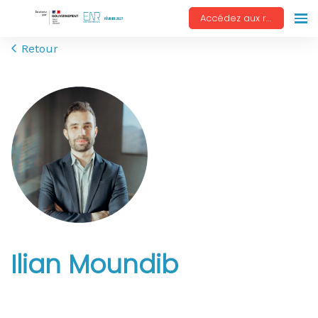
Accédez aux replays
Retour
Ilian Moundib