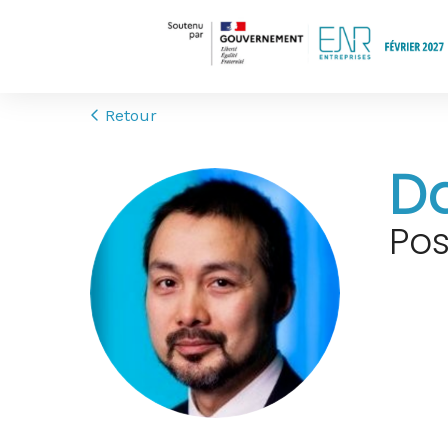
Retour
D
Po